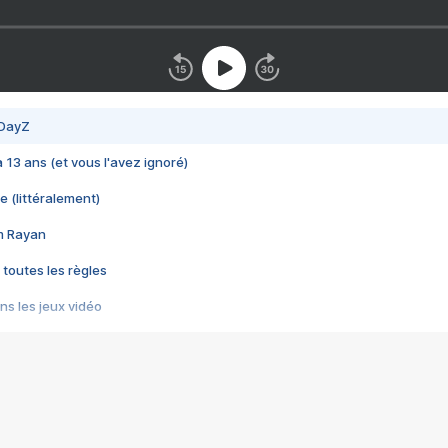
 DayZ
 a 13 ans (et vous l'avez ignoré)
e (littéralement)
im Rayan
 toutes les règles
s les jeux vidéo
us choquant de Rockstar ? - Le scandale BULLY
e plus moche de Steam
du RÊVE tourne au CAUCHEMAR