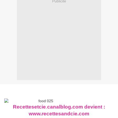
Publicité
Recettesetcie
.
can
alb
log.com devient :
www.
recettesandcie.com